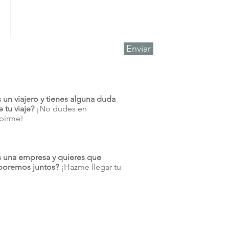
Enviar
s un viajero y tienes alguna duda
 tu viaje?
¡No dudes en
ibirme!
s una empresa y quieres que
boremos juntos?
¡Hazme llegar tu
!