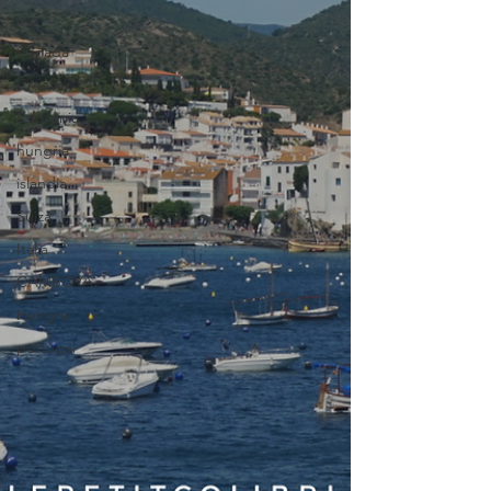
usa
Canada
Croacia
Eslovenia
hungria
islandia
Suiza
Italia
CAMBOYA
Hungría
portugal