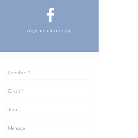
/lepetitcolibritravels