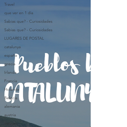
Travel
que ver en 1 dia
Sabias que? - Curiosidades
Sabias que? - Curiosidades
LUGARES DE POSTAL
catalunya
españa
grecia
Irlanda
Francia
Holanda
Belgcia
alemania
austria
vietnam