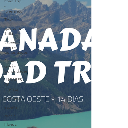
Road Trip
-
Itinerarios
Travel
que ver en
1 dia
Sabias
que? -
Curiosidades
Sabias
que? -
Curiosidades
LUGARES
DE
POSTAL
catalunya
españa
grecia
Irlanda