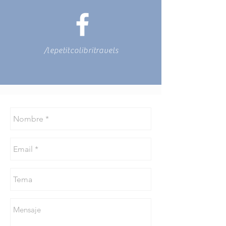
/lepetitcolibritravels