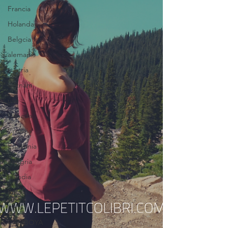
Francia
Holanda
Belgcia
alemania
austria
vietnam
usa
Canada
Croacia
Eslovenia
hungria
islandia
Suiza
Italia
CAMBOYA