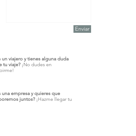
Enviar
s un viajero y tienes alguna duda
 tu viaje?
¡No dudes en
ibirme!
s una empresa y quieres que
boremos juntos?
¡Hazme llegar tu
!