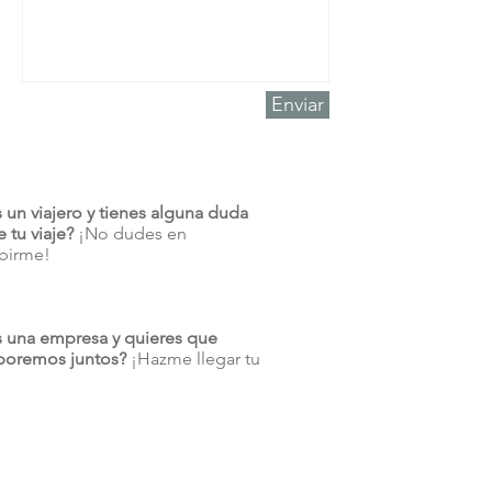
Enviar
s un viajero y tienes alguna duda
 tu viaje?
¡No dudes en
ibirme!
s una empresa y quieres que
boremos juntos?
¡Hazme llegar tu
!