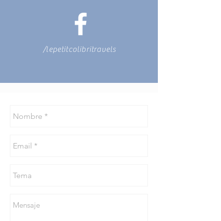
/lepetitcolibritravels