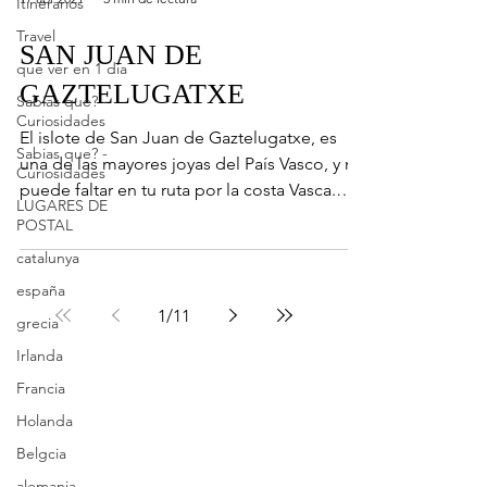
Itinerarios
Travel
SAN JUAN DE
que ver en 1 dia
GAZTELUGATXE
Sabias que? -
Curiosidades
El islote de San Juan de Gaztelugatxe, es
Sabias que? -
una de las mayores joyas del País Vasco, y no
Curiosidades
puede faltar en tu ruta por la costa Vasca.
LUGARES DE
Se...
POSTAL
catalunya
españa
1
/
11
grecia
Irlanda
Francia
Holanda
Belgcia
alemania