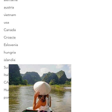
austria
vietnam
usa
Canada
Croacia
Eslovenia
hungria
islandia
Suiza
Italia
CAMBOYA
Hungría
portugal