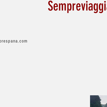
Sempreviagg
orespana.com