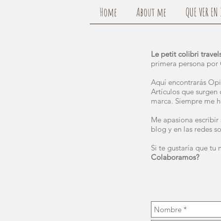
Home
About me
QUE VER EN 
Le petit colibri travel
primera persona por 
Aquí encontrarás Opin
Artículos que surgen 
marca. Siempre me ha
Me apasiona escribir 
blog y en las redes s
Si te gustaría que tu
Colaboramos?