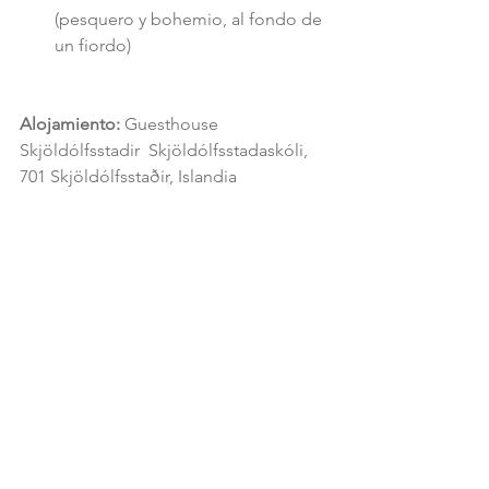
(pesquero y bohemio, al fondo de 
un fiordo) 
Alojamiento:
 Guesthouse 
Skjöldólfsstadir  Skjöldólfsstadaskóli, 
701 Skjöldólfsstaðir, Islandia 