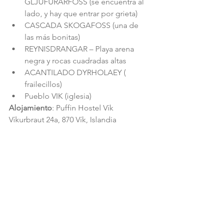
GLJUFURARFOSS (se encuentra al 
lado, y hay que entrar por grieta)  
CASCADA SKOGAFOSS (una de 
las más bonitas)  
REYNISDRANGAR – Playa arena 
negra y rocas cuadradas altas  
ACANTILADO DYRHOLAEY ( 
frailecillos)  
Pueblo VIK (iglesia) 
Alojamiento
: Puffin Hostel Vík 
Víkurbraut 24a, 870 Vík, Islandia