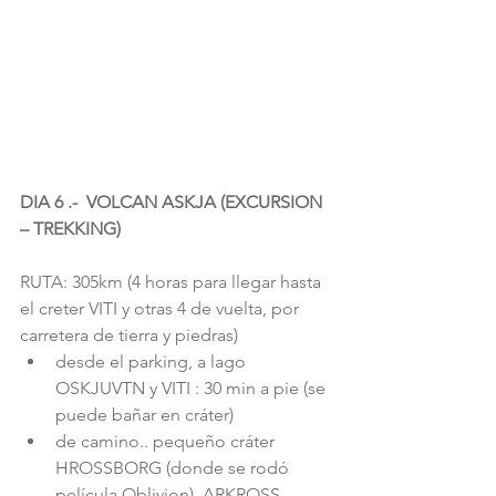
DIA 6 .-  VOLCAN ASKJA (EXCURSION 
– TREKKING) 
RUTA: 305km (4 horas para llegar hasta 
el creter VITI y otras 4 de vuelta, por 
carretera de tierra y piedras) 
desde el parking, a lago 
OSKJUVTN y VITI : 30 min a pie (se 
puede bañar en cráter)  
de camino.. pequeño cráter 
HROSSBORG (donde se rodó 
película Oblivion), ARKROSS 