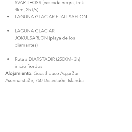
SVARTIFOSS (cascada negra, trek 
4km, 2h i/v)  
LAGUNA GLACIAR FJALLSAELON 
LAGUNA GLACIAR 
JOKULSARLON (playa de los 
diamantes) 
Ruta a DIARSTADIR (250KM- 3h) 
inicio fiordos 
Alojamiento
: Guesthouse Ásgarður  
Ásunnarstaðir, 760 Dísarstaðir, Islandia 