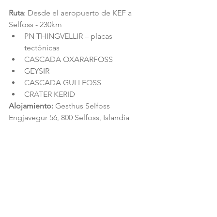
Ruta
: Desde el aeropuerto de KEF a 
Selfoss - 230km 
PN THINGVELLIR – placas 
tectónicas  
CASCADA OXARARFOSS  
GEYSIR  
CASCADA GULLFOSS  
CRATER KERID 
Alojamiento:
 Gesthus Selfoss  
Engjavegur 56, 800 Selfoss, Islandia